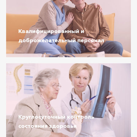
Квалифицированный
и
доброжелательный
персонал
Круглосуточный
контроль
состояния
здоровья