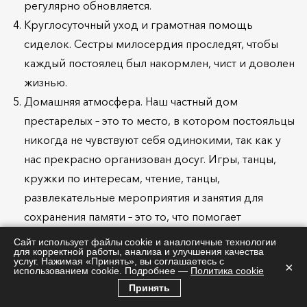
регулярно обновляется.
Круглосуточный уход и грамотная помощь
сиделок. Сестры милосердия проследят, чтобы
каждый постоялец был накормлен, чист и доволен
жизнью.
Домашняя атмосфера. Наш частный дом
престарелых – это то место, в котором постояльцы
никогда не чувствуют себя одинокими, так как у
нас прекрасно организован досуг. Игры, танцы,
кружки по интересам, чтение, танцы,
развлекательные мероприятия и занятия для
сохранения памяти – это то, что помогает
пенсионерам жить полноценной жизнью.
Сайт использует файлы cookie и аналогичные технологии
для корректной работы, анализа и улучшения качества
Комфорт и уют. В пансионате для престарелых и
услуг. Нажимая «Принять», вы соглашаетесь с
×
использованием cookie. Подробнее —
Политика cookie
инвалидов созданы максимально комфортные
Принять
условия для каждого постояльца. У нас есть