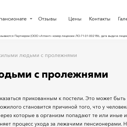
пансионате
Отзывы
Цены
Контакты
Гал
азываются Партнером (ООО «Атлант» номер лицензии ЛО-71-01-002186, дата выдачи лицензи
ожилыми людьми с пролежнями
юдьми с пролежнями
азаться прикованным к постели. Это может быть 
ожилого становится причиной того, что у человек
ерез которые в организм попадают те или иные 
няет процесс ухода за лежачими пенсионерами. Но